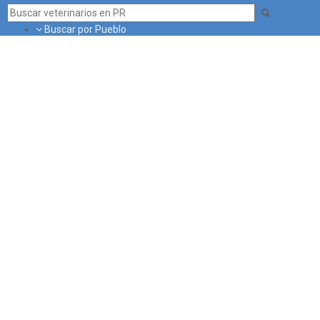
Buscar por Pueblo
Buscar por Servicio
Blog
¿Eres Veterinario?
Publicidad
Contacto