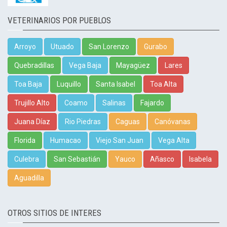
VETERINARIOS POR PUEBLOS
Arroyo
Utuado
San Lorenzo
Gurabo
Quebradillas
Vega Baja
Mayagüez
Lares
Toa Baja
Luquillo
Santa Isabel
Toa Alta
Trujillo Alto
Coamo
Salinas
Fajardo
Juana Díaz
Rio Piedras
Caguas
Canóvanas
Florida
Humacao
Viejo San Juan
Vega Alta
Culebra
San Sebastián
Yauco
Añasco
Isabela
Aguadilla
OTROS SITIOS DE INTERES