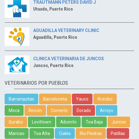
TRAUTMANN PETERS DAVID J
Utuado, Puerto Rico
AGUADILLA VETERINARY CLINIC
Aguadilla, Puerto Rico
CLINICA VETERINARIA DE JUNCOS
Juncos, Puerto Rico
VETERINARIOS POR PUEBLOS
Barranquitas
Barceloneta
Yauco
Arecibo
Moca
Rincón
Comerío
Dorado
Arroyo
Gurabo
Levittown
Aibonito
Toa Baja
Juncos
Maricao
Toa Alta
Ciales
Rio Piedras
Patillas