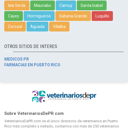
Isla Verde
Maunabo
Camuy
Santa Isabel
Cayey
Hormigueros
Sabana Grande
Luquillo
Corozal
Aguada
Villalba
OTROS SITIOS DE INTERES
MEDICOS PR
FARMACIAS EN PUERTO RICO
Sobre VeterinariosDePR.com
VeterinariosDePR.com
es el único directorio de
veterinarios en Puerto
Rico
más completo y visitado, contamos con más de 250 veterinarios