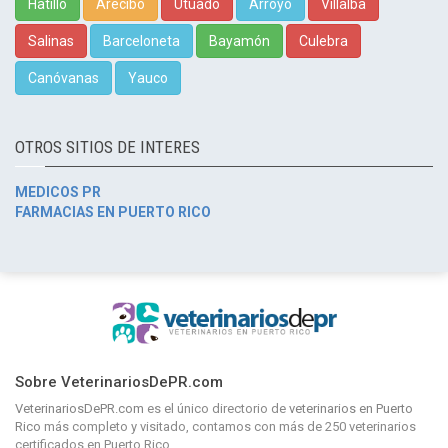
Hatillo
Arecibo
Utuado
Arroyo
Villalba
Salinas
Barceloneta
Bayamón
Culebra
Canóvanas
Yauco
OTROS SITIOS DE INTERES
MEDICOS PR
FARMACIAS EN PUERTO RICO
Sobre VeterinariosDePR.com
VeterinariosDePR.com
es el único directorio de
veterinarios en Puerto
Rico
más completo y visitado, contamos con más de 250 veterinarios
certificados en Puerto Rico.