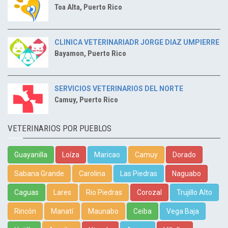
Toa Alta, Puerto Rico
CLINICA VETERINARIADR JORGE DIAZ UMPIERRE
Bayamon, Puerto Rico
SERVICIOS VETERINARIOS DEL NORTE
Camuy, Puerto Rico
VETERINARIOS POR PUEBLOS
Guayanilla
Loíza
Maricao
Camuy
Dorado
Sabana Grande
Carolina
Las Piedras
Naguabo
Caguas
Lares
Rio Piedras
Corozal
Trujillo Alto
Rincón
Manatí
Maunabo
Ceiba
Vega Baja