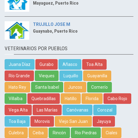
Mayaguez, Puerto Rico
TRUJILLO JOSE M
Guaynabo, Puerto Rico
VETERINARIOS POR PUEBLOS
Juana Díaz
Gurabo
Añasco
Toa Alta
Río Grande
Vieques
Luquillo
Guayanilla
Hato Rey
Santa Isabel
Juncos
Comerío
Villalba
Quebradillas
Hatillo
Florida
Cabo Rojo
Vega Alta
Las Marías
Canóvanas
Corozal
Toa Baja
Morovis
Viejo San Juan
Jayuya
Culebra
Ceiba
Rincón
Rio Piedras
Ciales