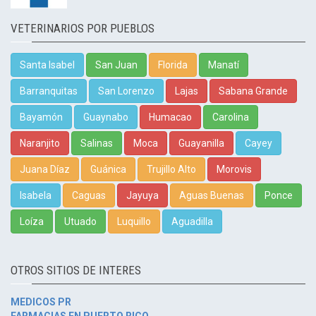
VETERINARIOS POR PUEBLOS
Santa Isabel
San Juan
Florida
Manatí
Barranquitas
San Lorenzo
Lajas
Sabana Grande
Bayamón
Guaynabo
Humacao
Carolina
Naranjito
Salinas
Moca
Guayanilla
Cayey
Juana Díaz
Guánica
Trujillo Alto
Morovis
Isabela
Caguas
Jayuya
Aguas Buenas
Ponce
Loíza
Utuado
Luquillo
Aguadilla
OTROS SITIOS DE INTERES
MEDICOS PR