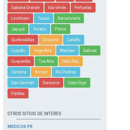
Sabana Grande
Isla Verde
Peñuelas
Levittown
Yauco
Barceloneta
Jayuya
Gurabo
Ponce
Quebradillas
Orocovis
Cataño
Luquillo
Vega Alta
Maricao
Salinas
Guayanilla
Toa Alta
Hato Rey
Carolina
Arroyo
Rio Piedras
San Germán
Santurce
Cabo Rojo
Patillas
OTROS SITIOS DE INTERES
MEDICOS PR