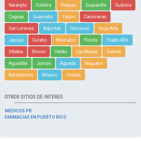
Naranjito
Culebra
Vieques
Guayanilla
Guánica
Caguas
Guaynabo
Yauco
Canóvanas
San Lorenzo
Adjuntas
Humacao
Vega Alta
Jayuya
Gurabo
Maunabo
Florida
Trujillo Alto
Villalba
Rincón
Hatillo
Las Marías
Salinas
Aguadilla
Juncos
Aguada
Naguabo
Barceloneta
Añasco
Utuado
OTROS SITIOS DE INTERES
MEDICOS PR
FARMACIAS EN PUERTO RICO