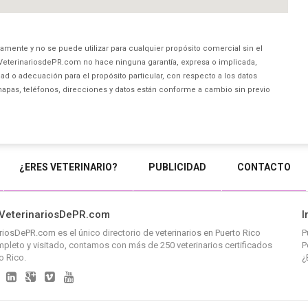
amente y no se puede utilizar para cualquier propósito comercial sin el
VeterinariosdePR.com no hace ninguna garantía, expresa o implicada,
ad o adecuación para el propósito particular, con respecto a los datos
mapas, teléfonos, direcciones y datos están conforme a cambio sin previo
¿ERES VETERINARIO?
PUBLICIDAD
CONTACTO
VeterinariosDePR.com
I
ariosDePR.com
es el único directorio de
veterinarios en Puerto Rico
P
leto y visitado, contamos con más de 250 veterinarios certificados
P
o Rico.
¿