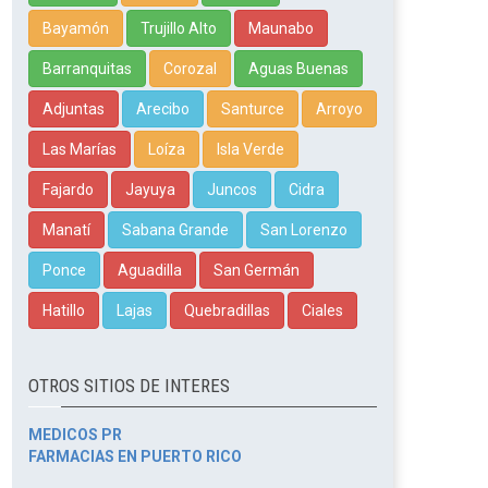
Bayamón
Trujillo Alto
Maunabo
Barranquitas
Corozal
Aguas Buenas
Adjuntas
Arecibo
Santurce
Arroyo
Las Marías
Loíza
Isla Verde
Fajardo
Jayuya
Juncos
Cidra
Manatí
Sabana Grande
San Lorenzo
Ponce
Aguadilla
San Germán
Hatillo
Lajas
Quebradillas
Ciales
OTROS SITIOS DE INTERES
MEDICOS PR
FARMACIAS EN PUERTO RICO