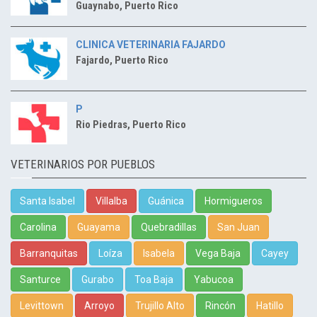
Guaynabo, Puerto Rico
CLINICA VETERINARIA FAJARDO
Fajardo, Puerto Rico
P
Rio Piedras, Puerto Rico
VETERINARIOS POR PUEBLOS
Santa Isabel
Villalba
Guánica
Hormigueros
Carolina
Guayama
Quebradillas
San Juan
Barranquitas
Loíza
Isabela
Vega Baja
Cayey
Santurce
Gurabo
Toa Baja
Yabucoa
Levittown
Arroyo
Trujillo Alto
Rincón
Hatillo