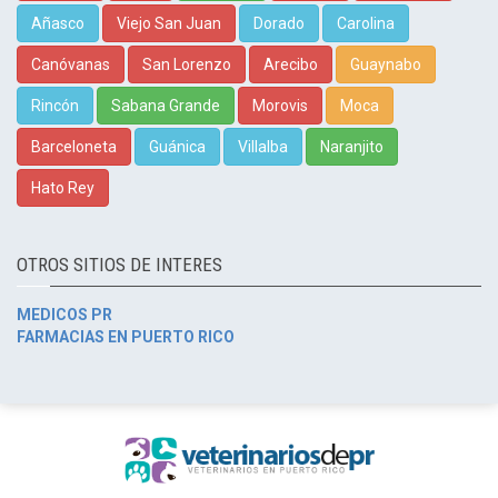
Añasco
Viejo San Juan
Dorado
Carolina
Canóvanas
San Lorenzo
Arecibo
Guaynabo
Rincón
Sabana Grande
Morovis
Moca
Barceloneta
Guánica
Villalba
Naranjito
Hato Rey
OTROS SITIOS DE INTERES
MEDICOS PR
FARMACIAS EN PUERTO RICO