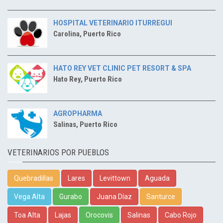
HOSPITAL VETERINARIO ITURREGUI
Carolina, Puerto Rico
HATO REY VET CLINIC PET RESORT & SPA
Hato Rey, Puerto Rico
AGROPHARMA
Salinas, Puerto Rico
VETERINARIOS POR PUEBLOS
Quebradillas
Lares
Levittown
Aguada
Vega Alta
Gurabo
Juana Díaz
Santurce
Toa Alta
Lajas
Orocovis
Salinas
Cabo Rojo